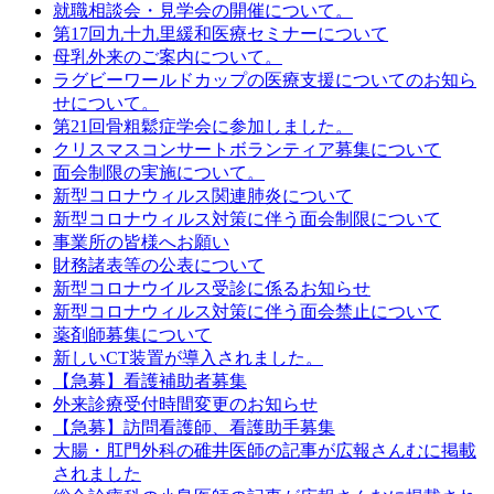
就職相談会・見学会の開催について。
第17回九十九里緩和医療セミナーについて
母乳外来のご案内について。
ラグビーワールドカップの医療支援についてのお知ら
せについて。
第21回骨粗鬆症学会に参加しました。
クリスマスコンサートボランティア募集について
面会制限の実施について。
新型コロナウィルス関連肺炎について
新型コロナウィルス対策に伴う面会制限について
事業所の皆様へお願い
財務諸表等の公表について
新型コロナウイルス受診に係るお知らせ
新型コロナウィルス対策に伴う面会禁止について
薬剤師募集について
新しいCT装置が導入されました。
【急募】看護補助者募集
外来診療受付時間変更のお知らせ
【急募】訪問看護師、看護助手募集
大腸・肛門外科の碓井医師の記事が広報さんむに掲載
されました