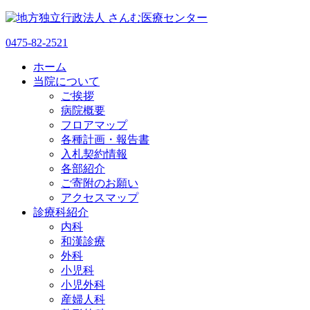
0475-82-2521
ホーム
当院について
ご挨拶
病院概要
フロアマップ
各種計画・報告書
入札契約情報
各部紹介
ご寄附のお願い
アクセスマップ
診療科紹介
内科
和漢診療
外科
小児科
小児外科
産婦人科