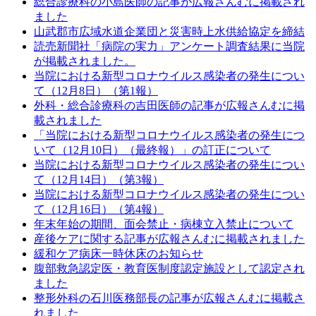
総合診療科の小島医師の記事が広報さんむに掲載され
ました
山武郡市広域水道企業団と災害時上水供給協定を締結
読売新聞社「病院の実力」アンケート調査結果に当院
が掲載されました。
当院における新型コロナウイルス感染者の発生につい
て（12月8日）（第1報）
外科・総合診療科の吉田医師の記事が広報さんむに掲
載されました
「当院における新型コロナウイルス感染者の発生につ
いて（12月10日）（最終報）」の訂正について
当院における新型コロナウイルス感染者の発生につい
て（12月14日）（第3報）
当院における新型コロナウイルス感染者の発生につい
て（12月16日）（第4報）
年末年始の期間、面会禁止・病棟立入禁止について
産後ケアに関する記事が広報さんむに掲載されました
緩和ケア病床一時休床のお知らせ
腹部救急認定医・教育医制度認定施設として認定され
ました
整形外科の石川医務部長の記事が広報さんむに掲載さ
れました