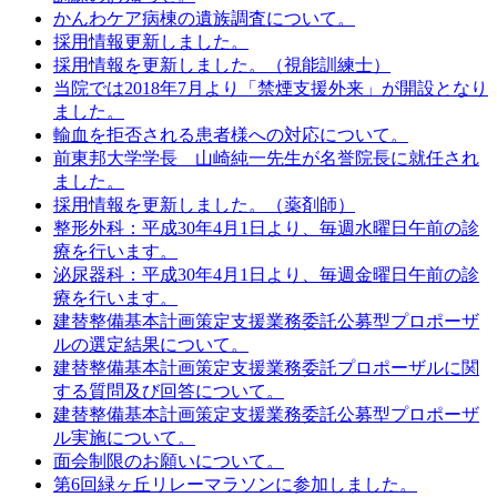
かんわケア病棟の遺族調査について。
採用情報更新しました。
採用情報を更新しました。（視能訓練士）
当院では2018年7月より「禁煙支援外来」が開設となり
ました。
輸血を拒否される患者様への対応について。
前東邦大学学長 山崎純一先生が名誉院長に就任され
ました。
採用情報を更新しました。（薬剤師）
整形外科：平成30年4月1日より、毎週水曜日午前の診
療を行います。
泌尿器科：平成30年4月1日より、毎週金曜日午前の診
療を行います。
建替整備基本計画策定支援業務委託公募型プロポーザ
ルの選定結果について。
建替整備基本計画策定支援業務委託プロポーザルに関
する質問及び回答について。
建替整備基本計画策定支援業務委託公募型プロポーザ
ル実施について。
面会制限のお願いについて。
第6回緑ヶ丘リレーマラソンに参加しました。