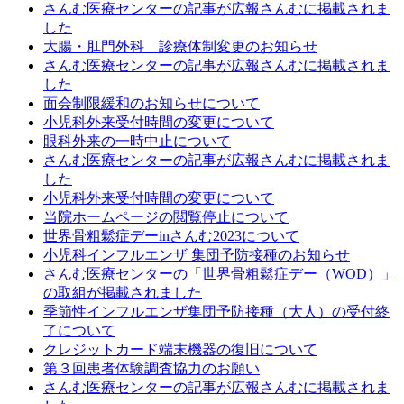
さんむ医療センターの記事が広報さんむに掲載されま
した
大腸・肛門外科 診療体制変更のお知らせ
さんむ医療センターの記事が広報さんむに掲載されま
した
面会制限緩和のお知らせについて
小児科外来受付時間の変更について
眼科外来の一時中止について
さんむ医療センターの記事が広報さんむに掲載されま
した
小児科外来受付時間の変更について
当院ホームページの閲覧停止について
世界骨粗鬆症デーinさんむ2023について
小児科インフルエンザ 集団予防接種のお知らせ
さんむ医療センターの「世界骨粗鬆症デー（WOD）」
の取組が掲載されました
季節性インフルエンザ集団予防接種（大人）の受付終
了について
クレジットカード端末機器の復旧について
第３回患者体験調査協力のお願い
さんむ医療センターの記事が広報さんむに掲載されま