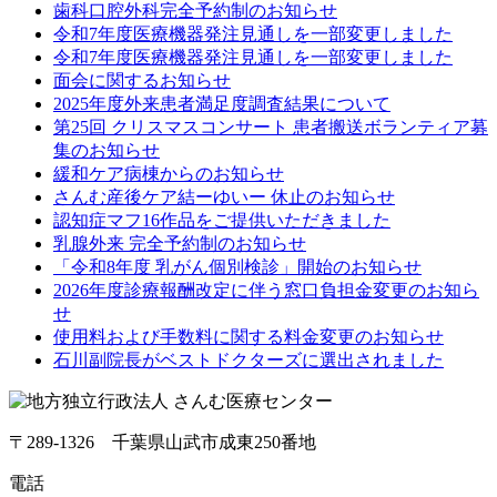
歯科口腔外科完全予約制のお知らせ
令和7年度医療機器発注見通しを一部変更しました
令和7年度医療機器発注見通しを一部変更しました
面会に関するお知らせ
2025年度外来患者満足度調査結果について
第25回 クリスマスコンサート 患者搬送ボランティア募
集のお知らせ
緩和ケア病棟からのお知らせ
さんむ産後ケア結ーゆいー 休止のお知らせ
認知症マフ16作品をご提供いただきました
乳腺外来 完全予約制のお知らせ
「令和8年度 乳がん個別検診」開始のお知らせ
2026年度診療報酬改定に伴う窓口負担金変更のお知ら
せ
使用料および手数料に関する料金変更のお知らせ
石川副院長がベストドクターズに選出されました
〒289-1326 千葉県山武市成東250番地
電話