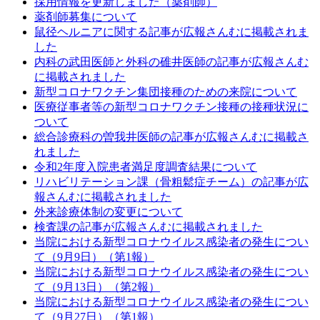
採用情報を更新しました（薬剤師）
薬剤師募集について
鼠径ヘルニアに関する記事が広報さんむに掲載されま
した
内科の武田医師と外科の碓井医師の記事が広報さんむ
に掲載されました
新型コロナワクチン集団接種のための来院について
医療従事者等の新型コロナワクチン接種の接種状況に
ついて
総合診療科の曽我井医師の記事が広報さんむに掲載さ
れました
令和2年度入院患者満足度調査結果について
リハビリテーション課（骨粗鬆症チーム）の記事が広
報さんむに掲載されました
外来診療体制の変更について
検査課の記事が広報さんむに掲載されました
当院における新型コロナウイルス感染者の発生につい
て（9月9日）（第1報）
当院における新型コロナウイルス感染者の発生につい
て（9月13日）（第2報）
当院における新型コロナウイルス感染者の発生につい
て（9月27日）（第1報）