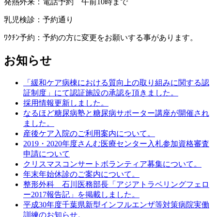
発熱外来：電話予約 午前10時まで
乳児検診：予約通り
ﾜｸﾁﾝ予約：予約の方に変更をお願いする事があります。
お知らせ
「緩和ケア病棟における質向上の取り組みに関する認
証制度」にて認証施設の承認を頂きました。
採用情報更新しました。
なるほど糖尿病塾と糖尿病サポーター講座が開催され
ました。
産後ケア入院のご利用案内について。
2019・2020年度さんむ医療センター入札参加資格審査
申請について
クリスマスコンサートボランティア募集について。
年末年始休診のご案内について。
整形外科 石川医務部長「アジアトラベリングフェロ
ー2017報告記」を掲載しました。
平成30年度千葉県新型インフルエンザ等対策病院実働
訓練のお知らせ。