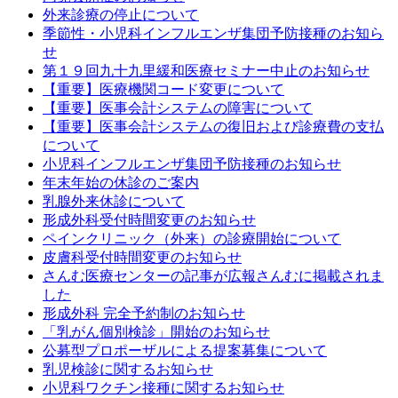
外来診療の停止について
季節性・小児科インフルエンザ集団予防接種のお知ら
せ
第１９回九十九里緩和医療セミナー中止のお知らせ
【重要】医療機関コード変更について
【重要】医事会計システムの障害について
【重要】医事会計システムの復旧および診療費の支払
について
小児科インフルエンザ集団予防接種のお知らせ
年末年始の休診のご案内
乳腺外来休診について
形成外科受付時間変更のお知らせ
ペインクリニック（外来）の診療開始について
皮膚科受付時間変更のお知らせ
さんむ医療センターの記事が広報さんむに掲載されま
した
形成外科 完全予約制のお知らせ
「乳がん個別検診」開始のお知らせ
公募型プロポーザルによる提案募集について
乳児検診に関するお知らせ
小児科ワクチン接種に関するお知らせ