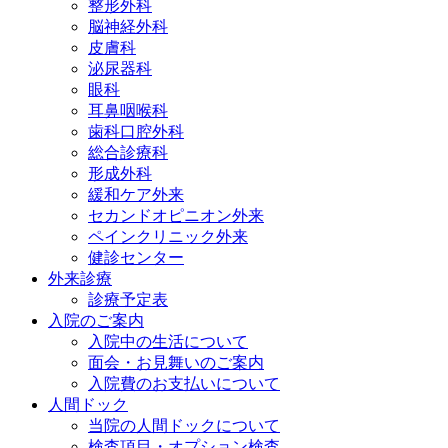
整形外科
脳神経外科
皮膚科
泌尿器科
眼科
耳鼻咽喉科
歯科口腔外科
総合診療科
形成外科
緩和ケア外来
セカンドオピニオン外来
ペインクリニック外来
健診センター
外来診療
診療予定表
入院のご案内
入院中の生活について
面会・お見舞いのご案内
入院費のお支払いについて
人間ドック
当院の人間ドックについて
検査項目・オプション検査