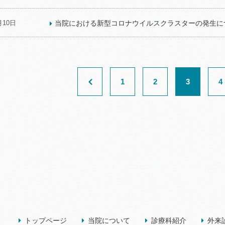
月10日
当院における新型コロナウイルスクラスターの発生につ
1
2
3
4
トップページ
当院について
診療科紹介
外来