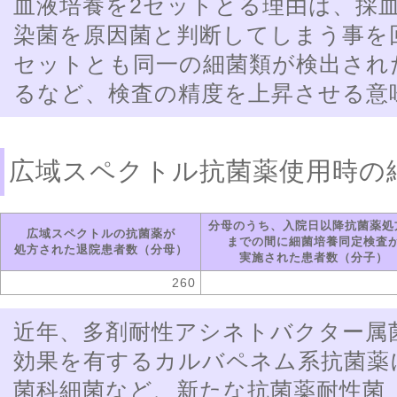
血液培養を2セットとる理由は、採
染菌を原因菌と判断してしまう事を
セットとも同一の細菌類が検出され
るなど、検査の精度を上昇させる意
広域スペクトル抗菌薬使用時の
分母のうち、入院日以降抗菌薬処
広域スペクトルの抗菌薬が
までの間に細菌培養同定検査
処方された退院患者数（分母）
実施された患者数（分子）
260
近年、多剤耐性アシネトバクター属
効果を有するカルバペネム系抗菌薬
菌科細菌など、新たな抗菌薬耐性菌