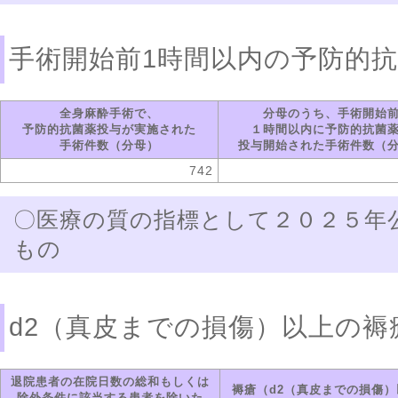
手術開始前1時間以内の予防的
全身麻酔手術で、
分母のうち、手術開始
予防的抗菌薬投与が実施された
１時間以内に予防的抗菌
手術件数（分母）
投与開始された手術件数（
742
〇医療の質の指標として２０２５年
もの
d2（真皮までの損傷）以上の褥
退院患者の在院日数の総和もしくは
褥瘡（d2（真皮までの損傷）
除外条件に該当する患者を除いた