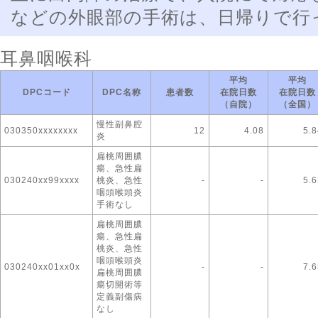
などの外眼部の手術は、日帰りで行
耳鼻咽喉科
平均
平均
DPCコード
DPC名称
患者数
在院日数
在院日数
（自院）
（全国）
慢性副鼻腔
030350xxxxxxxx
12
4.08
5.8
炎
扁桃周囲膿
瘍、急性扁
030240xx99xxxx
桃炎、急性
-
-
5.6
咽頭喉頭炎
手術なし
扁桃周囲膿
瘍、急性扁
桃炎、急性
咽頭喉頭炎
030240xx01xx0x
-
-
7.6
扁桃周囲膿
瘍切開術等
定義副傷病
なし