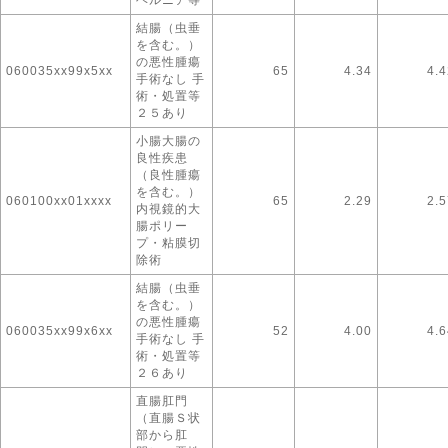
ヘルニア等
結腸（虫垂
を含む。）
の悪性腫瘍
060035xx99x5xx
65
4.34
4.4
手術なし 手
術・処置等
２５あり
小腸大腸の
良性疾患
（良性腫瘍
を含む。）
060100xx01xxxx
65
2.29
2.5
内視鏡的大
腸ポリー
プ・粘膜切
除術
結腸（虫垂
を含む。）
の悪性腫瘍
060035xx99x6xx
52
4.00
4.6
手術なし 手
術・処置等
２６あり
直腸肛門
（直腸Ｓ状
部から肛