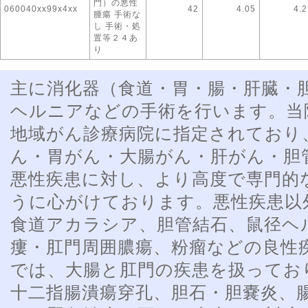
門）の悪性
060040xx99x4xx
42
4.05
4.2
腫瘍 手術な
し 手術・処
置等２４あ
り
主に消化器（食道・胃・腸・肝臓・
ヘルニアなどの手術を行います。当
地域がん診療病院に指定されており
ん・胃がん・大腸がん・肝がん・胆
悪性疾患に対し、より高度で専門的
うに心がけております。悪性疾患以
食道アカラシア、胆管結石、鼠径ヘ
瘻・肛門周囲膿瘍、粉瘤などの良性
では、大腸と肛門の疾患を扱ってお
十二指腸潰瘍穿孔、胆石・胆嚢炎、