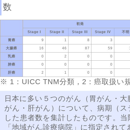
数
初発
Stage I
Stage II
Stage III
Stage IV
不明
胃癌
9
1
8
3
大腸癌
16
46
87
59
乳癌
0
2
0
0
肺癌
0
0
0
0
肝癌
2
1
0
0
※ 1：UICC TNM分類，2：癌取扱い
日本に多い５つのがん（胃がん・大
がん・肝がん）について、病期（ス
した患者数を集計したものです。当
「地域がん診療病院」に指定されて