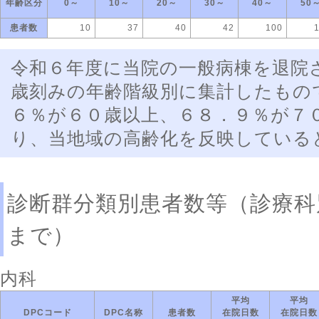
年齢区分
0～
10～
20～
30～
40～
50
患者数
10
37
40
42
100
令和６年度に当院の一般病棟を退院
歳刻みの年齢階級別に集計したもの
６％が６０歳以上、６８．９％が７
り、当地域の高齢化を反映している
診断群分類別患者数等（診療科
まで）
内科
平均
平均
DPCコード
DPC名称
患者数
在院日数
在院日数