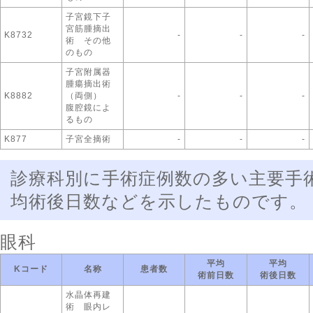
子宮鏡下子
宮筋腫摘出
K8732
-
-
-
術 その他
のもの
子宮附属器
腫瘍摘出術
K8882
（両側）
-
-
-
腹腔鏡によ
るもの
K877
子宮全摘術
-
-
-
診療科別に手術症例数の多い主要手
均術後日数などを示したものです。
眼科
平均
平均
Kコード
名称
患者数
術前日数
術後日数
水晶体再建
術 眼内レ