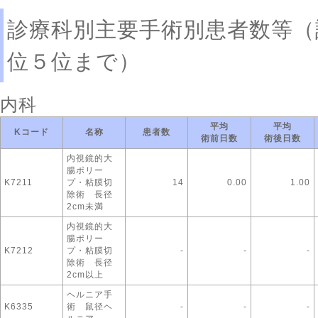
診療科別主要手術別患者数等（
位５位まで）
内科
平均
平均
Kコード
名称
患者数
術前日数
術後日数
内視鏡的大
腸ポリー
K7211
プ・粘膜切
14
0.00
1.00
除術 長径
2cm未満
内視鏡的大
腸ポリー
K7212
プ・粘膜切
-
-
-
除術 長径
2cm以上
ヘルニア手
K6335
術 鼠径ヘ
-
-
-