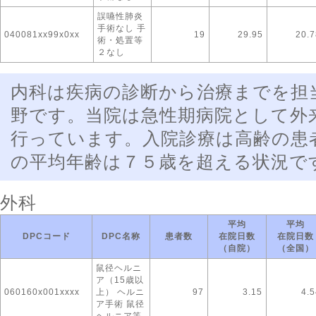
誤嚥性肺炎
手術なし 手
040081xx99x0xx
19
29.95
20.7
術・処置等
２なし
内科は疾病の診断から治療までを担
野です。当院は急性期病院として外
行っています。入院診療は高齢の患
の平均年齢は７５歳を超える状況で
外科
平均
平均
DPCコード
DPC名称
患者数
在院日数
在院日数
（自院）
（全国）
鼠径ヘルニ
ア（15歳以
060160x001xxxx
上） ヘルニ
97
3.15
4.5
ア手術 鼠径