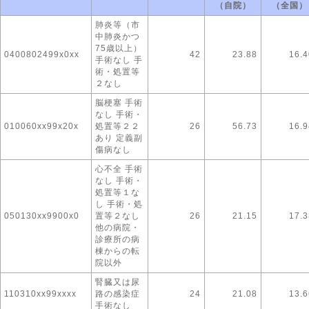
（自院）
（全国）
肺炎等（市
中肺炎かつ
75歳以上）
0400802499x0xx
42
23.88
16.4
手術なし 手
術・処置等
２なし
脳梗塞 手術
なし 手術・
010060xx99x20x
処置等２２
26
56.73
16.9
あり 定義副
傷病なし
心不全 手術
なし 手術・
処置等１な
し 手術・処
050130xx9900x0
置等２なし
26
21.15
17.3
他の病院・
診療所の病
棟からの転
院以外
腎臓又は尿
110310xx99xxxx
路の感染症
24
21.08
13.6
手術なし