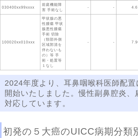
前庭機能障
030400xx99xxxx
-
-
4.6
害 手術なし
甲状腺の悪
性腫瘍 甲状
腺悪性腫瘍
手術 切除
（頸部外側
100020xx010xxx
-
-
7.9
区域郭清を
伴わないも
の）等 手
術・処置等
１なし
2024年度より、耳鼻咽喉科医師配
開始いたしました。慢性副鼻腔炎、
対応しています。
初発の５大癌のUICC病期分類