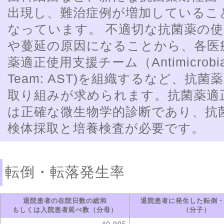
出現し、難治症例が増加しているこ
なっています。 不適切な抗菌薬の
や蔓延の原因になることから、各医
薬適正使用支援チーム（Antimicrobial 
Team: AST)を組織するなど、抗
取り組みが求められます。抗菌薬適
は正確な微生物学的診断であり、抗
検体採取と培養検査が必要です。
転倒・転落発生率
退院患者の在院日数の総和
退院患者に発生した転倒
もしくは入院患者延べ数（分母）
（分子）