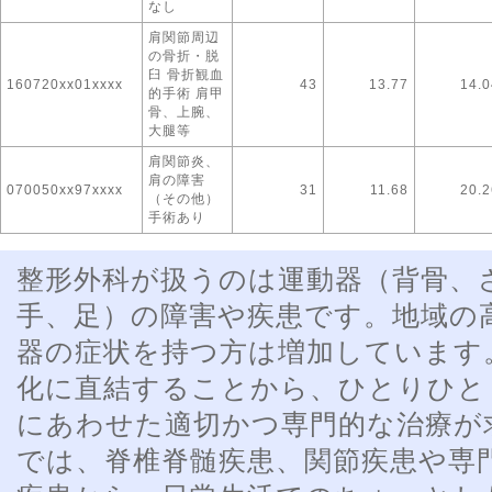
なし
肩関節周辺
の骨折・脱
臼 骨折観血
160720xx01xxxx
43
13.77
14.0
的手術 肩甲
骨、上腕、
大腿等
肩関節炎、
肩の障害
070050xx97xxxx
31
11.68
20.2
（その他）
手術あり
整形外科が扱うのは運動器（背骨、
手、足）の障害や疾患です。地域の
器の症状を持つ方は増加しています
化に直結することから、ひとりひと
にあわせた適切かつ専門的な治療が
では、脊椎脊髄疾患、関節疾患や専