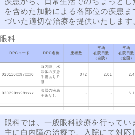
疾患から、日常生活でのちょっとし
を含めた加齢による各部位の疾患ま
づいた適切な治療を提供いたします
眼科
平均
平均
DPCコード
DPC名称
患者数
在院日数
在院日数
（自院）
（全国）
白内障、水
晶体の疾患
020110xx97xxx0
372
2.01
2.4
手術あり片
眼
涙器の疾患
020290xx99xxxx
-
-
6.1
手術なし
眼科では、一般眼科診療を行ってい
主に白内障の治療で、入院にて対応