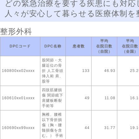
どの緊急治療を要する疾患にも対応
人々が安心して暮らせる医療体制を
整形外科
平均
平均
DPCコード
DPC名称
患者数
在院日数
在院日数
（自院）
（全国）
股関節・大
腿近位の骨
160800xx02xxxx
折 人工骨頭
133
46.93
25.2
挿入術 肩、
股等
四肢筋腱損
傷 関節鏡下
160610xx01xxxx
49
11.08
16.1
肩腱板断裂
手術等
胸椎、腰椎
以下骨折損
傷（胸・腰
160690xx99xxxx
44
31.77
19.1
髄損傷を含
む。） 手術