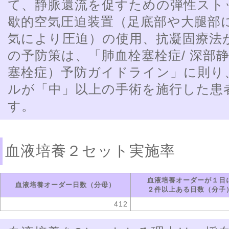
て、静脈還流を促すための弾性スト
歇的空気圧迫装置（足底部や大腿部
気により圧迫）の使用、抗凝固療法
の予防策は、「肺血栓塞栓症/ 深部
塞栓症）予防ガイドライン」に則り
ルが「中」以上の手術を施行した患
す。
血液培養２セット実施率
血液培養オーダーが１日
血液培養オーダー日数（分母）
２件以上ある日数（分子
412