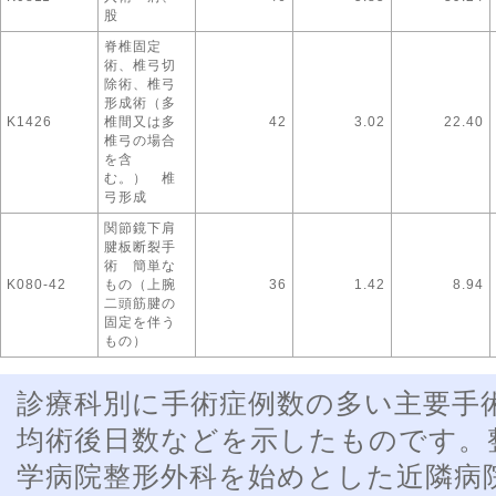
股
脊椎固定
術、椎弓切
除術、椎弓
形成術（多
K1426
椎間又は多
42
3.02
22.40
椎弓の場合
を含
む。） 椎
弓形成
関節鏡下肩
腱板断裂手
術 簡単な
K080-42
もの（上腕
36
1.42
8.94
二頭筋腱の
固定を伴う
もの）
診療科別に手術症例数の多い主要手
均術後日数などを示したものです。
学病院整形外科を始めとした近隣病