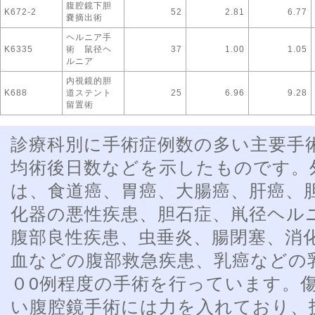
腹腔鏡下胆
K672-2
52
2.81
6.77
嚢摘出術
ヘルニア手
K6335
術 鼠径ヘ
37
1.00
1.05
ルニア
内視鏡的胆
K688
道ステント
25
6.96
9.28
留置術
診療科別に手術症例数の多い主要手
均術後日数などを示したものです。
は、食道癌、胃癌、大腸癌、肝癌、
化器の悪性疾患、胆石症、鼡径ヘル
腹部良性疾患、虫垂炎、腸閉塞、消
血などの腹部救急疾患、乳癌などの
０0例程度の手術を行っています。
い腹腔鏡手術には力を入れており、