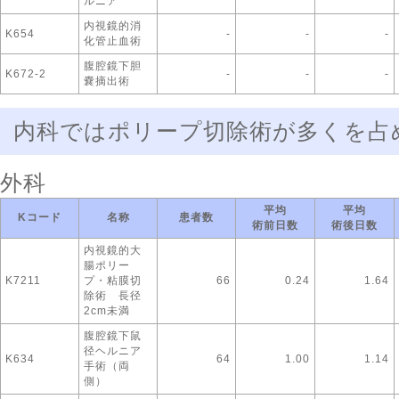
ルニア
内視鏡的消
K654
-
-
-
化管止血術
腹腔鏡下胆
K672-2
-
-
-
嚢摘出術
内科ではポリープ切除術が多くを占
外科
平均
平均
Kコード
名称
患者数
術前日数
術後日数
内視鏡的大
腸ポリー
K7211
プ・粘膜切
66
0.24
1.64
除術 長径
2cm未満
腹腔鏡下鼠
径ヘルニア
K634
64
1.00
1.14
手術（両
側）