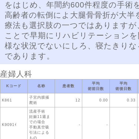
をはじめ、年間約600件程度の手術
高齢者の転倒によ大腿骨骨折が大半
療法も選択肢の一つではありますが
ことで早期にリハビリテーションを
様な状況でないにしろ、寝たきりな
であります。
産婦人科
平均
平均
Kコード
名称
患者数
術前日数
術後日数
子宮内膜掻
K861
12
0.00
0.33
爬術
流産手術
妊娠11週ま
での場合
K9091ｲ
-
-
-
手動真空吸
引法による
もの