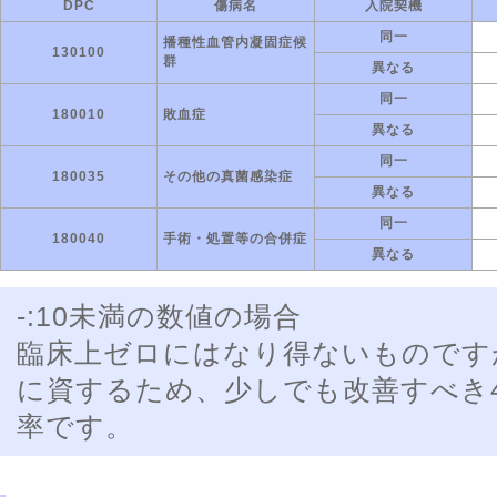
DPC
傷病名
入院契機
同一
播種性血管内凝固症候
130100
群
異なる
同一
180010
敗血症
異なる
同一
180035
その他の真菌感染症
異なる
同一
180040
手術・処置等の合併症
異なる
-:10未満の数値の場合
臨床上ゼロにはなり得ないものです
に資するため、少しでも改善すべき
率です。