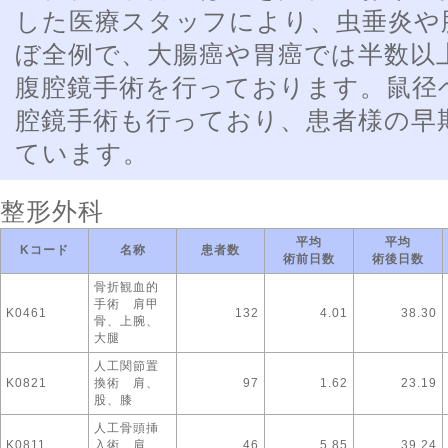
した医療スタッフにより、虫垂炎や
ぼ全例で、大腸癌や胃癌では半数以
腹腔鏡手術を行っております。鼠径
腔鏡手術も行っており、患者様の早
ています。
整形外科
平均
平均
Kコード
名称
患者数
術前日数
術後日数
骨折観血的
手術 肩甲
K0461
132
4.01
38.30
骨、上腕、
大腿
人工関節置
K0821
換術 肩、
97
1.62
23.19
股、膝
人工骨頭挿
K0811
入術 肩、
46
5.85
39.24