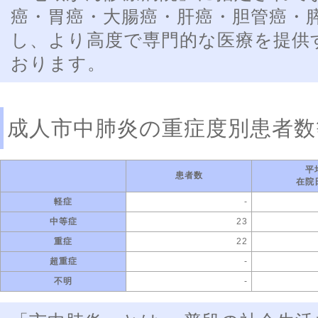
癌・胃癌・大腸癌・肝癌・胆管癌・
し、より高度で専門的な医療を提供
おります。
成人市中肺炎の重症度別患者数
平
患者数
在院
軽症
-
中等症
23
重症
22
超重症
-
不明
-